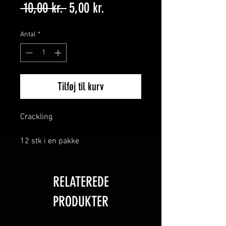
Regulær
Salgspris
 10,00 kr. 
5,00 kr.
pris
Antal
*
Tilføj til kurv
Crackling
12 stk i en pakke
RELATEREDE
PRODUKTER