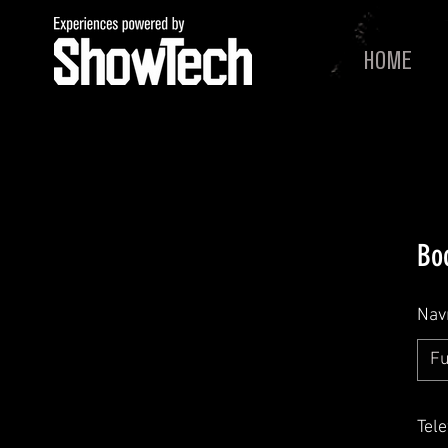
HOME
Bo
Nav
Tel