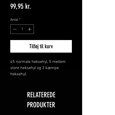
Pris
99,95 kr.
Antal
*
Tilføj til kurv
45 normale heksehyl, 5 mellem
store heksehyl og 3 kæmpe
heksehyl.
Sikkerhedsinformation
HEKSEHYL SMALL
RELATEREDE
Varenummer: HE53
PRODUKTER
CE-mærke: 1008-F2-69256800
Antal: 45