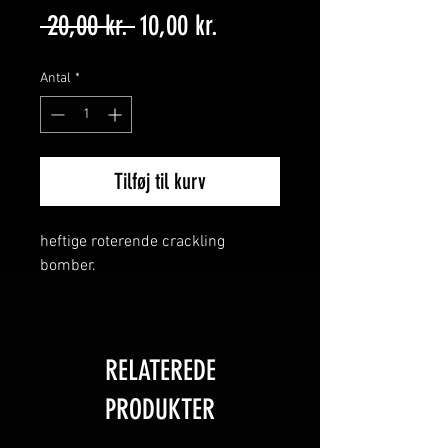
Regulær
Salgspris
 20,00 kr. 
10,00 kr.
pris
Antal
*
Tilføj til kurv
heftige roterende crackling
bomber.
3 stk i en pakke
RELATEREDE
PRODUKTER