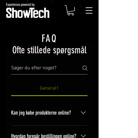
FAQ
Ofte stillede spørgsmål
General1
Kan jeg købe produkterne online?
Ja, det kan du. Fra og med 2020
grundet Covid-19 går vi både fysisk
Hvordan foregår bestillingen online?