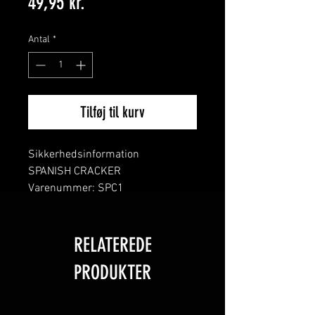
Pris
49,95 kr.
Antal
*
Tilføj til kurv
Sikkerhedsinformation
SPANISH CRACKER
Varenummer: SPC1
CE-mærke: 0163-F2-5979
Antal: 6
NEM vægt: 10g
RELATEREDE
Type
PRODUKTER
Knitrende granulat
Fyrværkerikategori: F2
Fyrværkeri i kategori F2 er