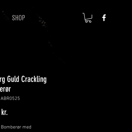
SHOP
rg Guld Crackling
erør
: ABR0525
Pris
kr.
g Bomberør med