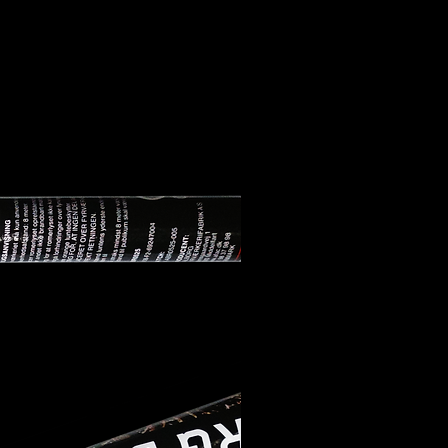
8 ÅR. Fyrværkeriet må kun
s udendørs. Sikkerhedsafstand:
. Placer romerlyset opretstående
ngsrampe, i jord eller andet ikke
rt materiale, f.eks. sand. Sørg
romerlyset ikke kan vælte. Undgå
inger over fyrværkeriet. Fjern
untebeskytter, hvis forefindes.
I EFFEKTRETNINGEN. SØRG FOR,
EN DELE AF KROPPEN ER
ET OVER FYRVÆRKERIET
luntens yderste ende med
arm og med siden til Gå straks
8 meter væk. Afstand til
m skal være mindst 8 meter.
nt
 Fyrværkerifabrik A/S
 Parallelbane 115 7184 Vandel
ac.dk