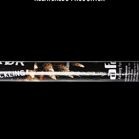
UNDER 1
anvende
8 meter
i affyri
brandba
for at 
forhindr
orange l
ELLER 
AT ING
PLACER
Antænd 
strakt 
mindst 
publiku
Fabrika
Aalborg
Sydlige
info@af