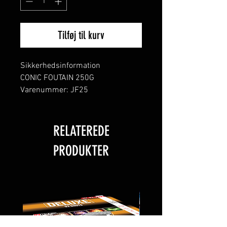
Tilføj til kurv
Sikkerhedsinformation
CONIC FOUTAIN 250G
Varenummer: JF25
CE-mærke: 0163-F2-5978
Antal: 1
NEM vægt: 225g
RELATEREDE
Type
PRODUKTER
Fontæne
Fyrværkerikategori: F2
Fyrværkeri i kategori F2 er
konsumfyrværkeri, som er
forbundet med lav risiko og lavt
støjniveau, som er beregnet til
udendørs anvendelse i fysisk